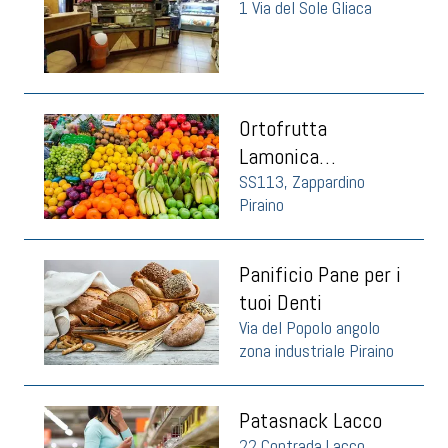
1 Via del Sole Gliaca
Ortofrutta
Lamonica
Zappardino
SS113, Zappardino
Piraino
Panificio Pane per i
tuoi Denti
Via del Popolo angolo
zona industriale Piraino
Patasnack Lacco
22 Contrada Lacco