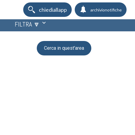
chiediallapp
archivionotifiche
FILTRA 🔽
Cerca in quest'area