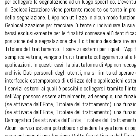
per collegare la segnalazione ad un luogo specifico. L’event
di Geolocalizzazione viene pertanto raccolto soltanto in pr
della segnalazione. L’App non utilizza in alcun modo funzioni
Geolocalizzazione per tracciare l’utente o individuare la sua
bensì esclusivamente per le finalità connesse all’identifica
posizione della segnalazione che il cittadino desidera inviar
Titolare del trattamento. I servizi esterni per i quali l’App 
semplice vetrina, vengono fruiti tramite collegamento alle l
applicazioni. In questi casi, la piattaforma di App non raccog
archivia Dati personali degli utenti, ma si limita ad operare
interfaccia estemporanea di utilizzo delle applicazioni este
I servizi esterni ai quali è possibile collegarsi tramite l’int
dell’App possono essere attualmente, ad esempio, una funz
(se attivata dall’Ente, Titolare del trattamento), una funzi
(se attivata dall’Ente, Titolare del trattamento), una funzi
Demografici (se attivata dall’Ente, Titolare del trattament
Alcuni servizi esterni potrebbero richiedere la gestione di p
come nel caso di una funzione Multe (se attivata dall’Ente,